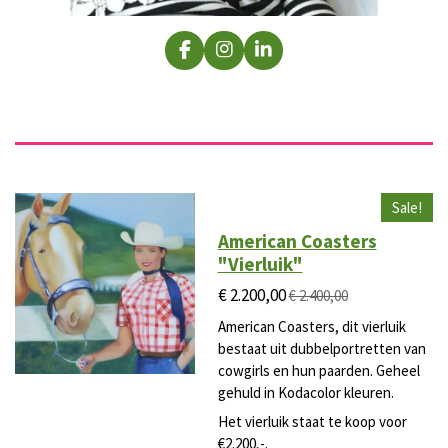
F
I
L
a
n
i
c
s
n
e
t
k
b
a
e
o
g
d
o
r
I
k
a
n
m
Sale!
American Coasters
"Vierluik"
€ 2.200,00
€ 2.400,00
American Coasters, dit vierluik
bestaat uit dubbelportretten van
cowgirls en hun paarden. Geheel
gehuld in Kodacolor kleuren.
Het vierluik staat te koop voor
€2.200,-.