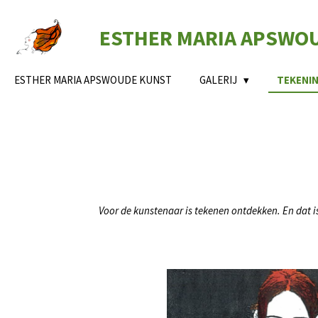
Ga
direct
ESTHER MARIA APSWO
naar
de
hoofdinhoud
ESTHER MARIA APSWOUDE KUNST
GALERIJ
TEKENI
Voor de kunstenaar is tekenen ontdekken. En dat is 